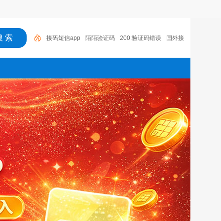
接码短信app
陌陌验证码
200:验证码错误
国外接
码软件下载
接码短信平台注册抖音
老年机有没有验
证码
语音验证码收费吗
国外手机号接码网站
探探
无法收到验证码
云短信接码app
接码短信app