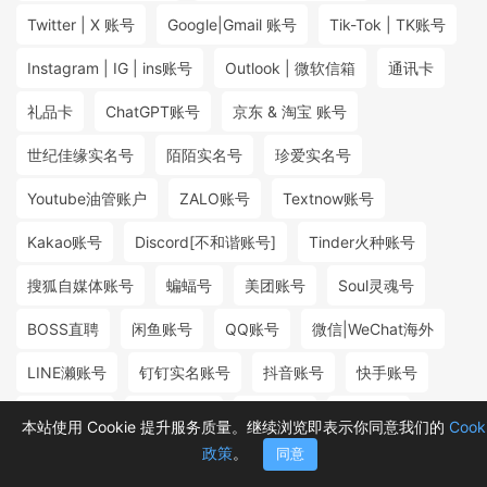
Twitter | X 账号
Google|Gmail 账号
Tik-Tok | TK账号
Instagram | IG | ins账号
Outlook | 微软信箱
通讯卡
礼品卡
ChatGPT账号
京东 & 淘宝 账号
世纪佳缘实名号
陌陌实名号
珍爱实名号
Youtube油管账户
ZALO账号
Textnow账号
Kakao账号
Discord[不和谐账号]
Tinder火种账号
搜狐自媒体账号
蝙蝠号
美团账号
Soul灵魂号
BOSS直聘
闲鱼账号
QQ账号
微信|WeChat海外
LINE濑账号
钉钉实名账号
抖音账号
快手账号
探探实名号
小红书账号
百度账号
微博账号
本站使用 Cookie 提升服务质量。继续浏览即表示你同意我们的
Cook
政策
。
同意
首页
分类
购物车
消息
我的
₮2.00
₮5.98