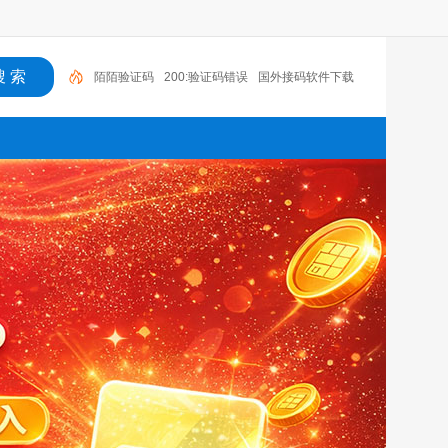
陌陌验证码
200:验证码错误
国外接码软件下载
接码短信平台注册抖音
老年机有没有验证码
语音
验证码收费吗
国外手机号接码网站
探探无法收到验
证码
云短信接码app
接码短信app