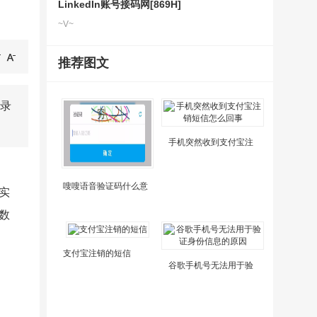
LinkedIn账号接码网[869H]
~V~
推荐图文
录
手机突然收到支付宝注
嗖嗖语音验证码什么意
实
数
支付宝注销的短信
谷歌手机号无法用于验