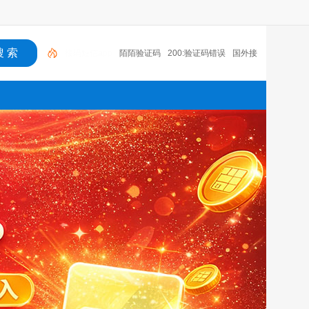
陌陌验证码
200:验证码错误
国外接码软件下载
接码短信平台注册抖音
老年机有没有验证码
语音
验证码收费吗
国外手机号接码网站
探探无法收到验
证码
云短信接码app
接码短信app