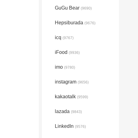
GuGu Bear
(9690)
Hepsiburada
(9676)
icq
(9767)
iFood
(9936)
imo
(9780)
instagram
(9656)
kakaotalk
(9599)
lazada
(9843)
LinkedIn
(9576)