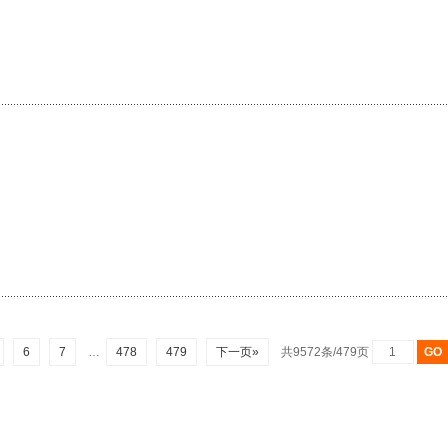
6
7
…
478
479
下一页»
共9572条/479页