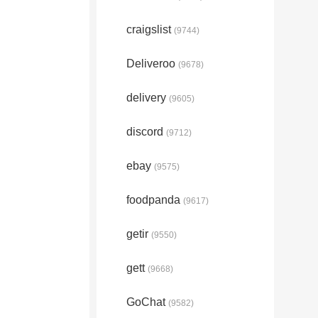
craigslist
(9744)
Deliveroo
(9678)
delivery
(9605)
discord
(9712)
ebay
(9575)
foodpanda
(9617)
getir
(9550)
gett
(9668)
GoChat
(9582)