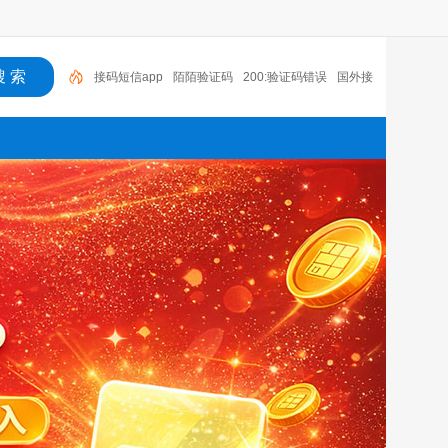
陌陌验证码
200:验证码错误
国外接码软件下载
接码短信平台注册抖音
老年机有没有验证码
语音
验证码收费吗
国外手机号接码网站
探探无法收到验
证码
云短信接码app
接码短信app