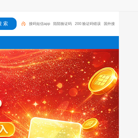
陌陌验证码
200:验证码错误
国外接码软件下载
接码短信平台注册抖音
老年机有没有验证码
语音
验证码收费吗
国外手机号接码网站
探探无法收到验
证码
云短信接码app
接码短信app