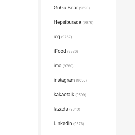
GuGu Bear
(9690)
Hepsiburada
(9676)
icq
(9767)
iFood
(9936)
imo
(9780)
instagram
(9656)
kakaotalk
(9599)
lazada
(9843)
LinkedIn
(9576)