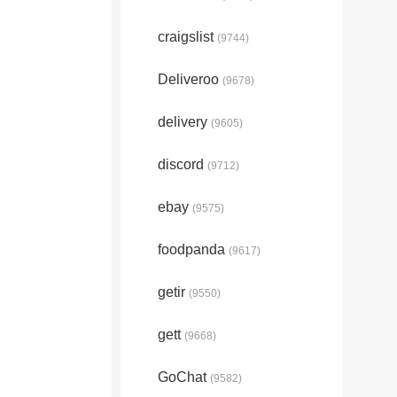
craigslist
(9744)
Deliveroo
(9678)
delivery
(9605)
discord
(9712)
ebay
(9575)
foodpanda
(9617)
getir
(9550)
gett
(9668)
GoChat
(9582)