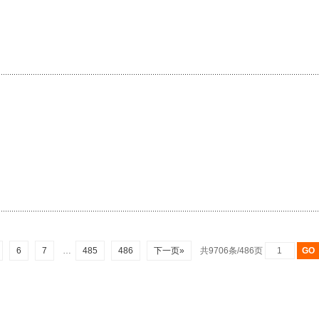
6
7
…
485
486
下一页»
共9706条/486页