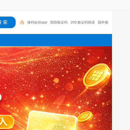
陌陌验证码
200:验证码错误
国外接码软件下载
接码短信平台注册抖音
老年机有没有验证码
语音
验证码收费吗
国外手机号接码网站
探探无法收到验
证码
云短信接码app
接码短信app