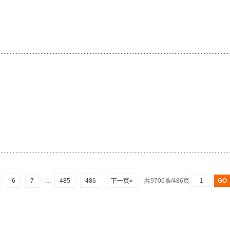
6
7
…
485
486
下一页»
共9706条/486页