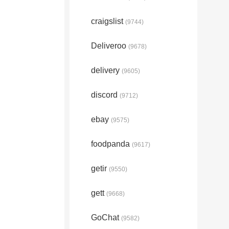
craigslist
(9744)
Deliveroo
(9678)
delivery
(9605)
discord
(9712)
ebay
(9575)
foodpanda
(9617)
getir
(9550)
gett
(9668)
GoChat
(9582)