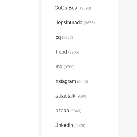
GuGu Bear
(9690)
Hepsiburada
(9676)
icq
(9767)
iFood
(9936)
imo
(9780)
instagram
(9656)
kakaotalk
(9599)
lazada
(9843)
LinkedIn
(9576)