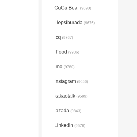
GuGu Bear
(9690)
Hepsiburada
(9676)
icq
(9767)
iFood
(9936)
imo
(9780)
instagram
(9656)
kakaotalk
(9599)
lazada
(9843)
LinkedIn
(9576)