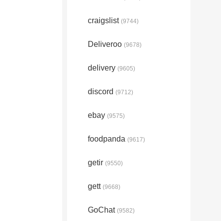
craigslist
(9744)
Deliveroo
(9678)
delivery
(9605)
discord
(9712)
ebay
(9575)
foodpanda
(9617)
getir
(9550)
gett
(9668)
GoChat
(9582)