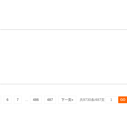
6
7
…
486
487
下一页»
共9730条/487页