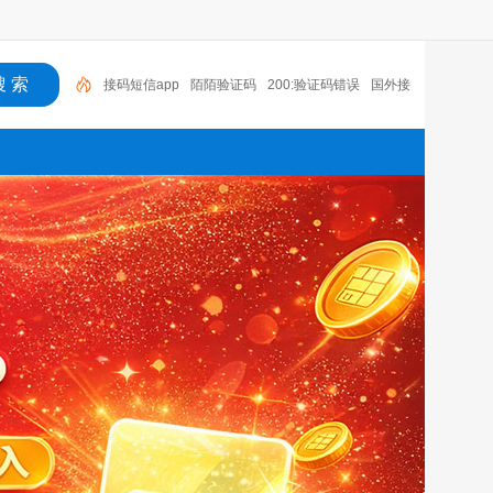
陌陌验证码
200:验证码错误
国外接码软件下载
接码短信平台注册抖音
老年机有没有验证码
语音
验证码收费吗
国外手机号接码网站
探探无法收到验
证码
云短信接码app
接码短信app