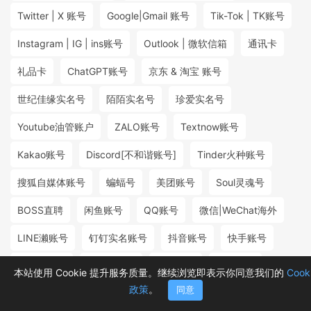
Twitter | X 账号
Google|Gmail 账号
Tik-Tok | TK账号
Instagram | IG | ins账号
Outlook | 微软信箱
通讯卡
礼品卡
ChatGPT账号
京东 & 淘宝 账号
世纪佳缘实名号
陌陌实名号
珍爱实名号
Youtube油管账户
ZALO账号
Textnow账号
Kakao账号
Discord[不和谐账号]
Tinder火种账号
搜狐自媒体账号
蝙蝠号
美团账号
Soul灵魂号
BOSS直聘
闲鱼账号
QQ账号
微信|WeChat海外
LINE濑账号
钉钉实名账号
抖音账号
快手账号
探探实名号
小红书账号
百度账号
微博账号
本站使用 Cookie 提升服务质量。继续浏览即表示你同意我们的
Cook
政策
。
同意
首页
分类
购物车
消息
我的
₮9.98
₮2.00