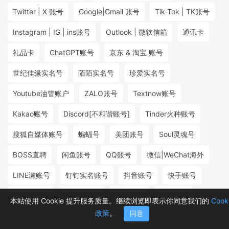
Twitter | X 账号
Google|Gmail 账号
Tik-Tok | TK账号
Instagram | IG | ins账号
Outlook | 微软信箱
通讯卡
礼品卡
ChatGPT账号
京东 & 淘宝 账号
世纪佳缘实名号
陌陌实名号
珍爱实名号
Youtube油管账户
ZALO账号
Textnow账号
Kakao账号
Discord[不和谐账号]
Tinder火种账号
搜狐自媒体账号
蝙蝠号
美团账号
Soul灵魂号
BOSS直聘
闲鱼账号
QQ账号
微信|WeChat海外
LINE濑账号
钉钉实名账号
抖音账号
快手账号
探探实名号
小红书账号
百度账号
微博账号
本站使用 Cookie 提升服务质量。继续浏览即表示你同意我们的
Cook
政策
。
同意
首页
分类
购物车
消息
我的
₮6.50
₮2.00