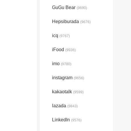
GuGu Bear
(9690)
Hepsiburada
(9676)
icq
(9767)
iFood
(9936)
imo
(9780)
instagram
(9656)
kakaotalk
(9599)
lazada
(9843)
LinkedIn
(9576)