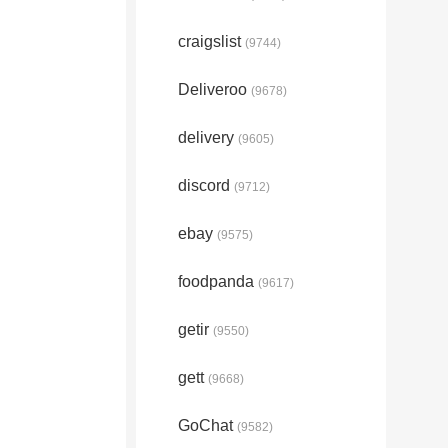
craigslist
(9744)
Deliveroo
(9678)
delivery
(9605)
discord
(9712)
ebay
(9575)
foodpanda
(9617)
getir
(9550)
gett
(9668)
GoChat
(9582)