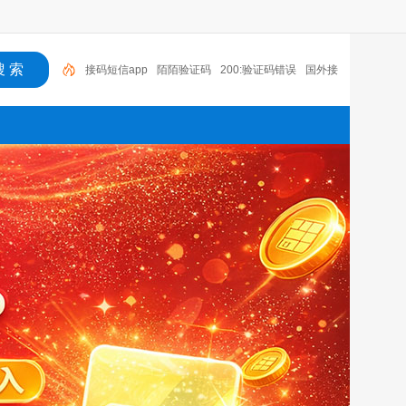
陌陌验证码
200:验证码错误
国外接码软件下载
接码短信平台注册抖音
老年机有没有验证码
语音
验证码收费吗
探探无法收到验证码
国外手机号接码
网站
云短信接码app
接码短信app