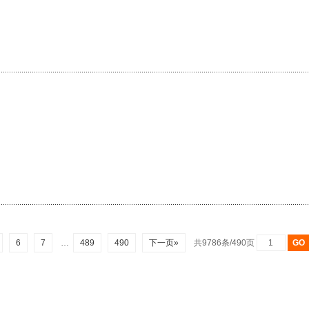
6
7
…
489
490
下一页»
共9786条/490页