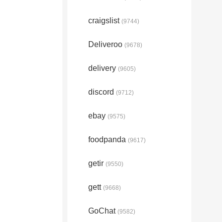
craigslist
(9744)
Deliveroo
(9678)
delivery
(9605)
discord
(9712)
ebay
(9575)
foodpanda
(9617)
getir
(9550)
gett
(9668)
GoChat
(9582)