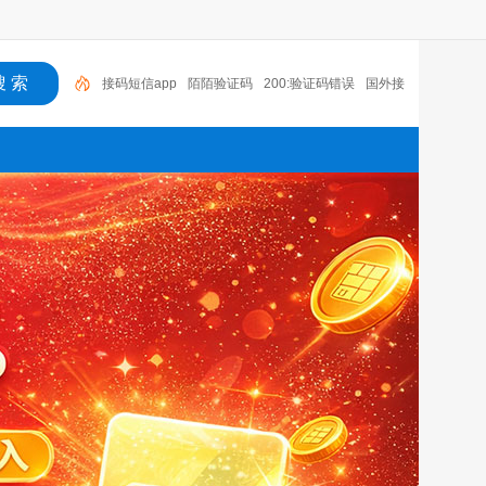
陌陌验证码
200:验证码错误
国外接码软件下载
接码短信平台注册抖音
老年机有没有验证码
语音
验证码收费吗
国外手机号接码网站
探探无法收到验
证码
云短信接码app
接码短信app