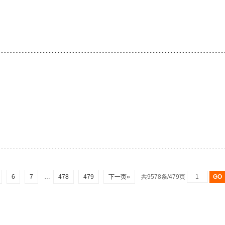
6
7
…
478
479
下一页»
共9578条/479页