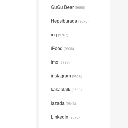
GuGu Bear
(9690)
Hepsiburada
(9676)
icq
(9767)
iFood
(9936)
imo
(9780)
instagram
(9656)
kakaotalk
(9599)
lazada
(9843)
LinkedIn
(9576)