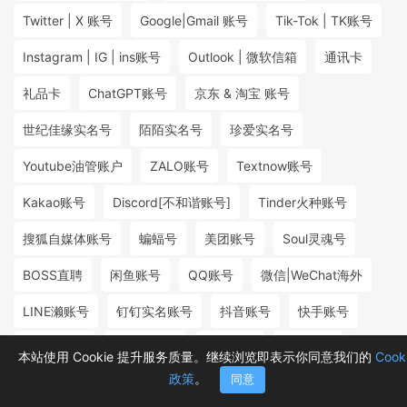
Twitter | X 账号
Google|Gmail 账号
Tik-Tok | TK账号
Instagram | IG | ins账号
Outlook | 微软信箱
通讯卡
礼品卡
ChatGPT账号
京东 & 淘宝 账号
世纪佳缘实名号
陌陌实名号
珍爱实名号
Youtube油管账户
ZALO账号
Textnow账号
Kakao账号
Discord[不和谐账号]
Tinder火种账号
搜狐自媒体账号
蝙蝠号
美团账号
Soul灵魂号
BOSS直聘
闲鱼账号
QQ账号
微信|WeChat海外
LINE濑账号
钉钉实名账号
抖音账号
快手账号
探探实名号
小红书账号
百度账号
微博账号
本站使用 Cookie 提升服务质量。继续浏览即表示你同意我们的
Cook
政策
。
同意
首页
分类
购物车
消息
我的
₮13.60
₮5.00